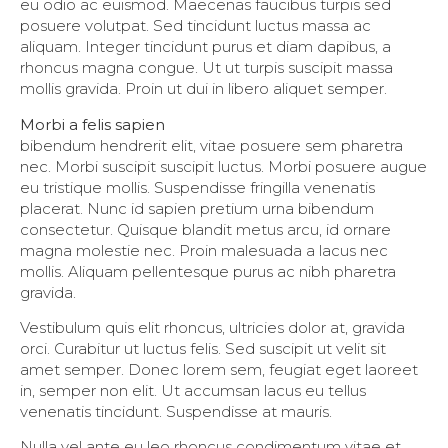
eu odio ac euismod. Maecenas faucibus turpis sed
posuere volutpat. Sed tincidunt luctus massa ac
aliquam. Integer tincidunt purus et diam dapibus, a
rhoncus magna congue. Ut ut turpis suscipit massa
mollis gravida. Proin ut dui in libero aliquet semper.
Morbi a felis sapien
bibendum hendrerit elit, vitae posuere sem pharetra
nec. Morbi suscipit suscipit luctus. Morbi posuere augue
eu tristique mollis. Suspendisse fringilla venenatis
placerat. Nunc id sapien pretium urna bibendum
consectetur. Quisque blandit metus arcu, id ornare
magna molestie nec. Proin malesuada a lacus nec
mollis. Aliquam pellentesque purus ac nibh pharetra
gravida.
Vestibulum quis elit rhoncus, ultricies dolor at, gravida
orci. Curabitur ut luctus felis. Sed suscipit ut velit sit
amet semper. Donec lorem sem, feugiat eget laoreet
in, semper non elit. Ut accumsan lacus eu tellus
venenatis tincidunt. Suspendisse at mauris.
Nulla vel ante eu leo rhoncus condimentum vitae et