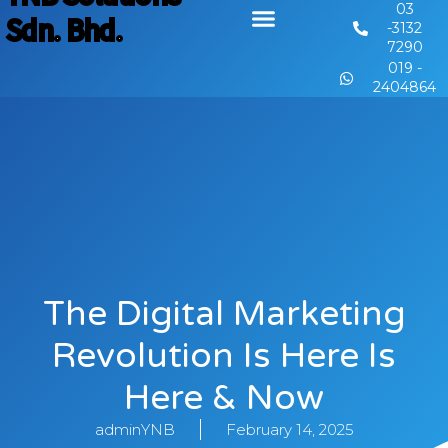
03
Sdn. Bhd.
-3132
7290
019 -
2404864
The Digital Marketing
Revolution Is Here Is
Here & Now
adminYNB
February 14, 2025