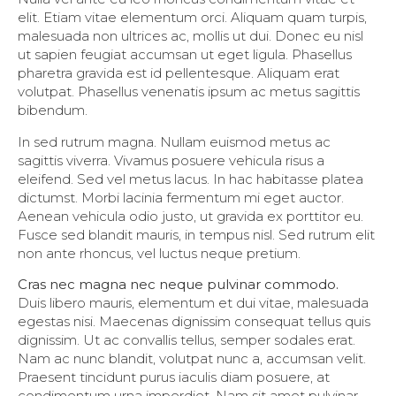
elit. Etiam vitae elementum orci. Aliquam quam turpis,
malesuada non ultrices ac, mollis ut dui. Donec eu nisl
ut sapien feugiat accumsan ut eget ligula. Phasellus
pharetra gravida est id pellentesque. Aliquam erat
volutpat. Phasellus venenatis ipsum ac metus sagittis
bibendum.
In sed rutrum magna. Nullam euismod metus ac
sagittis viverra. Vivamus posuere vehicula risus a
eleifend. Sed vel metus lacus. In hac habitasse platea
dictumst. Morbi lacinia fermentum mi eget auctor.
Aenean vehicula odio justo, ut gravida ex porttitor eu.
Fusce sed blandit mauris, in tempus nisl. Sed rutrum elit
non ante rhoncus, vel luctus neque pretium.
Cras nec magna nec neque pulvinar commodo.
Duis libero mauris, elementum et dui vitae, malesuada
egestas nisi. Maecenas dignissim consequat tellus quis
dignissim. Ut ac convallis tellus, semper sodales erat.
Nam ac nunc blandit, volutpat nunc a, accumsan velit.
Praesent tincidunt purus iaculis diam posuere, at
condimentum urna imperdiet. Nam sit amet pulvinar